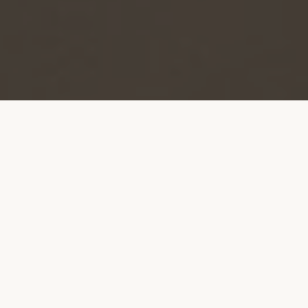
Chestnut Oda
18 metrekarelik, avlu manzaralı oda, adını kestane
sembolünden almıştır. Resim ve edebiyat, “Jane Eyre”
gibi eserlerde istikrar ve güvenliğin metaforu olarak
kullanılan kestanenin ihtişamını romantikleştirir.
Odada kaliteli malzemelerden üretilmiş çift kişilik
yatak bulunur