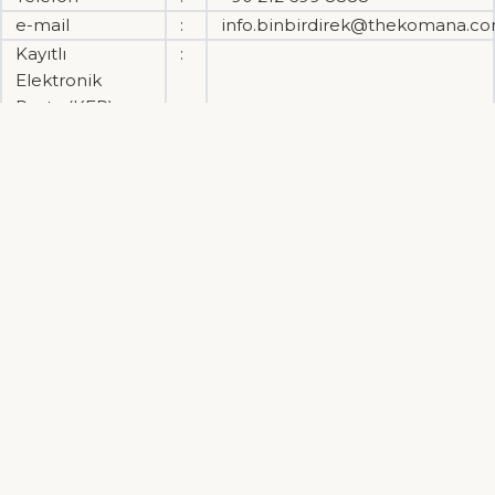
e-mail
:
info.binbirdirek@thekomana.c
Kayıtlı
:
Elektronik
Posta (KEP)
The Komana olarak, hizmetin yürütümü amacıyla 6698
sayılı Kişisel Verilerin Korunması Kanunu sınırları ve
kuralları içerisinde ilgili taraflarımızın (çalışan, müşteri,
dış sağlayıcı) verilerine sahip olmaktayız.
Özellikle kişisel verilerinizin güvenliğini göz önünde
bulundurarak, özel hayatın gizliliği, temel hak ve
özgürlüklerin korunması amacıyla, 6698 sayılı Kişisel
Verilerin Korunması Kanunu gereği sizleri aydınlatmak
istiyoruz.
The Komana olarak kişisel verilerinizin güvenliği