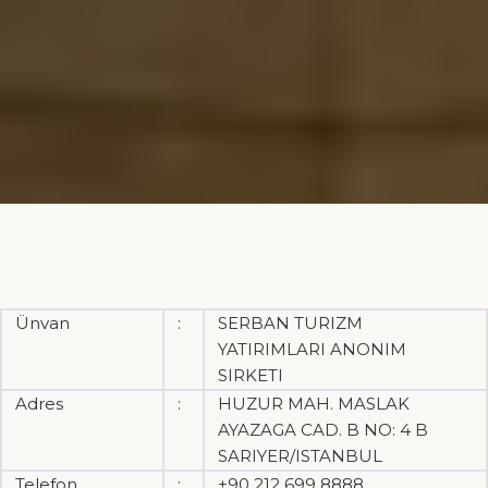
Ünvan
:
SERBAN TURIZM
YATIRIMLARI ANONIM
SIRKETI
Adres
:
HUZUR MAH. MASLAK
AYAZAGA CAD. B NO: 4 B
SARIYER/ISTANBUL
Telefon
:
+90 212 699 8888